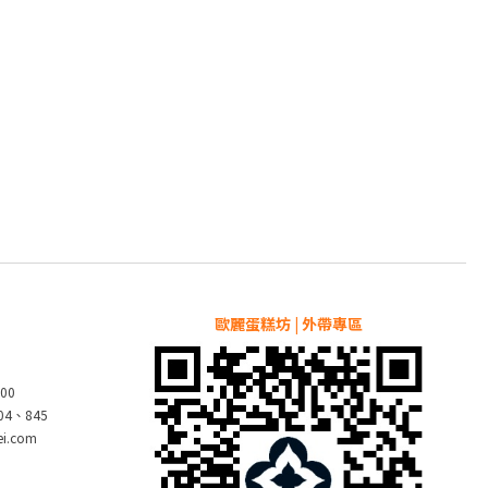
歐麗蛋糕坊 | 外帶專區
00
804、845
pei.com