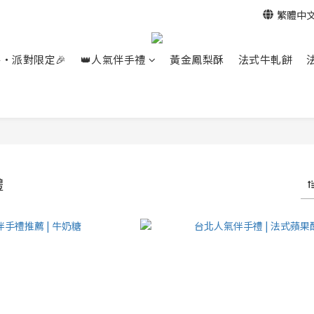
繁體中
餐‧派對限定🎉
👑人氣伴手禮
黃金鳳梨酥
法式牛軋餅
禮