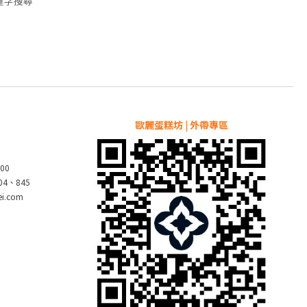
鍵字搜尋
歐麗蛋糕坊 | 外帶專區
00
804、845
pei.com