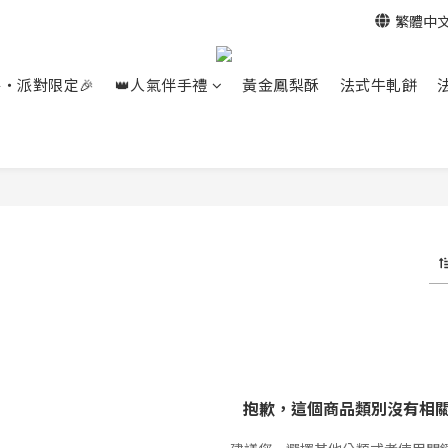
繁體中
餐‧派對限定🎉
👑人氣伴手禮
黃金鳳梨酥
法式牛軋餅
抱歉，這個商品類別沒有相