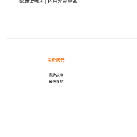
歐麗蛋糕坊 | 內用外帶專區
關於我們
品牌故事
嚴選食材