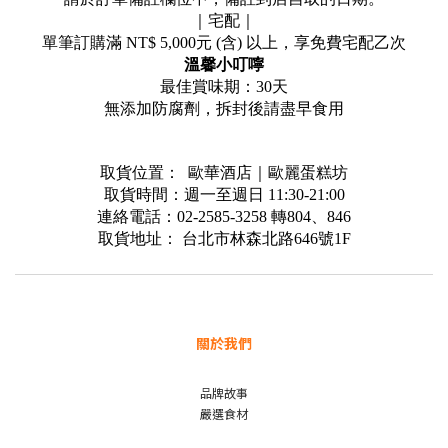
｜宅配｜
單筆訂購滿
NT$ 5,000
元
(
含
)
以上，享免費宅配乙次
溫馨小叮嚀
最佳賞味期：
30
天
無添加防腐劑，拆封後請盡早食用
取貨位置：
歐華酒店｜歐麗蛋糕坊
取貨時間：週一至週日
11:30-21:00
連絡電話：
02-2585-3258
轉
804
、
846
取貨地址：
台北市林森北路
646
號
1F
關於我們
品牌故事
嚴選食材