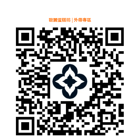
歐麗蛋糕坊 | 外帶專區