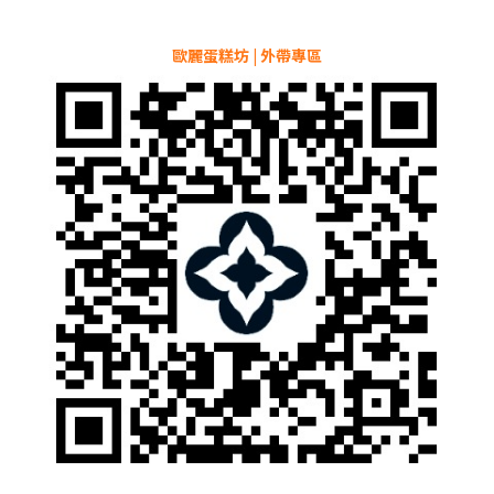
歐麗蛋糕坊 | 外帶專區