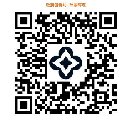
歐麗蛋糕坊 | 外帶專區