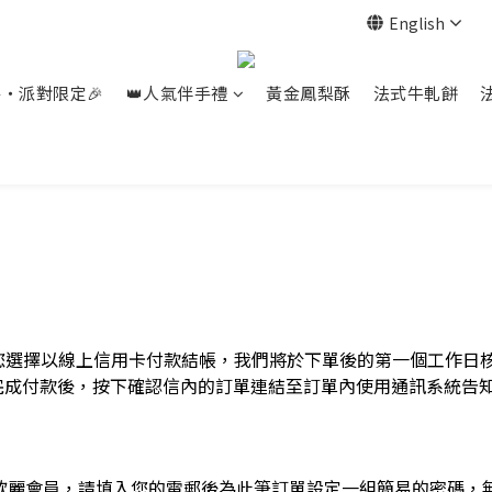
English
餐‧派對限定🎉
👑人氣伴手禮
黃金鳳梨酥
法式牛軋餅
選擇以線上信用卡付款結帳，我們將於下單後的第一個工作日核對
日內完成付款後，按下確認信內的訂單連結至訂單內使用通訊系統告
是歐麗會員，請填入您的電郵後為此筆訂單設定一組簡易的密碼，