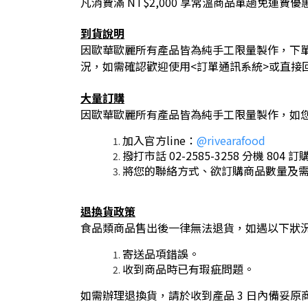
凡消費滿 NT$2,000 享常溫商品單趟免運費優
到貨說明
因歐華歐麗所有產品皆為純手工限量製作，下
況，如需確認歡迎使用<訂單通訊系統>或直接
大量訂購
因歐華歐麗所有產品皆為純手工限量製作，如您需
加入官方line：
@rivearafood
撥打市話 02-2585-3258 分機 804 訂
將您的聯絡方式、欲訂購商品數量及需求日寄至
退換貨政策
食品類商品售出後一律無法退貨，如遇以下狀
寄送品項錯誤。
收到商品時已有瑕疵問題。
如需辦理退換貨，請於收到產品 3 日內備妥