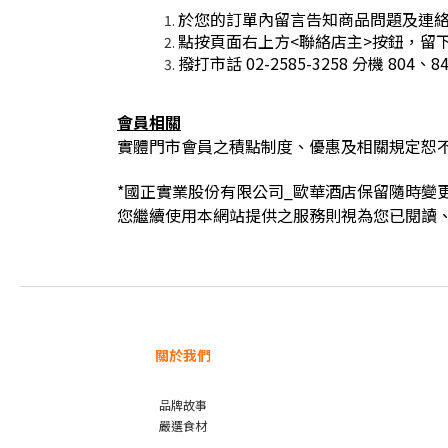
於您的訂單內留言告知商品問題及連
點按頁面右上方<聯絡店主>按鈕，留下
撥打市話 02-2585-3258 分機 8
會員相關
實體門市會員之積點制度、優惠及相關規定恕
*國正實業股份有限公司_歐華酒店保留隨時
您繼續使用本網站提供之服務則視為您已閱讀
關於我們
品牌故事
嚴選食材