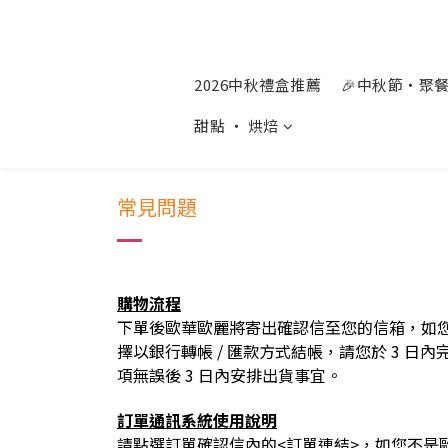
2026中秋禮盒推薦
🎉中秋節‧聚
甜點 ‧ 烘焙
常見問題
購物流程
下單後歐華歐麗將寄出確認信至您的信箱，如您
擇以銀行轉帳 / 匯款方式結帳，請您於 3 
項無誤後 3 日內安排出貨事宜。
訂單通訊系統使用說明
請點選訂單確認信內的<訂單連結>，如您不