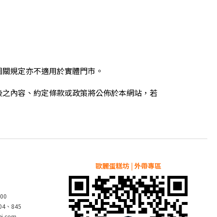
相關規定亦不適用於實體門市。
後之內容、約定條款或政策將公佈於本網站，若
歐麗蛋糕坊 | 外帶專區
00
804、845
pei.com