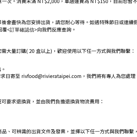
惠一次。消費未滿 NT$2,000，單趟運費為 NT$150，目前
單後會盡快為您安排出貨，請您耐心等待。如遇特殊節日或連續
回覆
向我們反應查詢。
<訂單確認信>
大量訂購( 20 盒以上)，歡迎使用以下任一方式與我們聯繫：
購。
 rivfood@rivierataipei.com，我們將有專人為您處理
況可要求退換貨，並由我們負擔退換貨物流費用：
原商品、可辨識的出貨文件及發票，並擇以下任一方式與我們聯繫