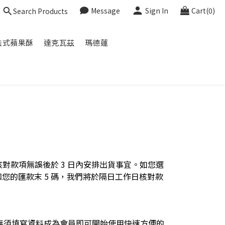
Message
Sign In
Cart(0)
Search Products
法式蘋果酥
達克瓦茲
瑪德蓮
款項無誤後於 3 日內安排出貨事宜。如您選
知您的匯款末 5 碼，我們將於隔日工作日核對款
無須填寫資料成為會員即可開始使用快速方便的