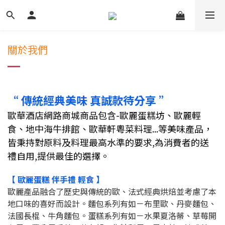
關於我們
“ 傳統經典美味
真誠款待分享 ”
歐華酒店網路商城商品包含-歐麗蛋糕坊、歐麗輕
食
、地中海牛排館、歐華軒粵菜料理...等
美味產品，
皆秉持對原料及料理最高水準的要求,為消費者的送
禮自用,提供最佳的選擇。
【 歐麗蛋糕 伴手禮 輕食 】
歐麗產品融合了歷史與傳統的歐、法式經典烘焙並考慮了本
地口味的喜好而設計。麵包系列有如－布里歐、丹麥麵包、
法國長棍、牛角麵包。蛋糕系列有如－水果夏洛蒂、草莓開