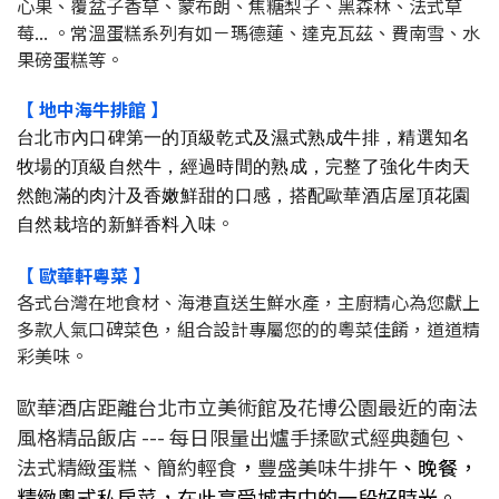
心果、覆盆子香草、蒙布朗、焦糖梨子、黑森林、法式草
莓... 。常溫蛋糕系列有如－瑪德蓮、達克瓦茲、費南雪、水
果磅蛋糕等。
【 地中海牛排館 】
台北市內口碑第一的頂級乾式及濕式熟成牛排，精選知名
牧場的頂級自然牛，經過時間的熟成，完整了強化牛肉天
然飽滿的肉汁及香嫩鮮甜的口感，搭配歐華酒店屋頂花園
。
自然栽培的新鮮香料入味
【 歐華軒粵菜 】
各式台灣在地食材、海港直送生鮮水產，主廚精心為您獻上
多款人氣口碑菜色，組合設計專屬您的的粵菜佳餚，道道精
彩美味。
歐華酒店距離台北市立美術館及花博公園最近的南法
風格精品飯店 --- 每日限量出爐手揉歐式經典麵包、
法式精緻蛋糕、簡約輕食
，
豐盛美味牛排午
、晚餐，
精緻粵式私房菜，在此享受城市中的一段好時光。