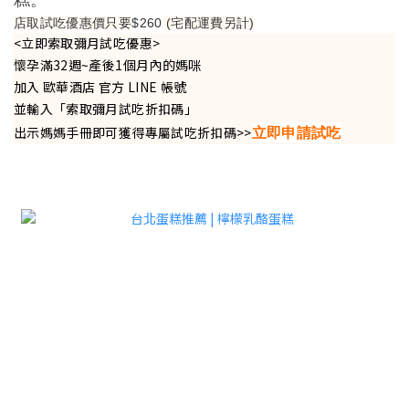
糕。
店取試吃優惠價只要
$260
(宅配運費另計)
<立即索取彌月試吃優惠>
懷孕滿32週~產後1個月內的媽咪
加入 歐華酒店 官方 LINE 帳號
並輸入「索取彌月試吃折扣碼」
立即申請試吃
出示媽媽手冊即可獲得專屬試吃折扣碼>>