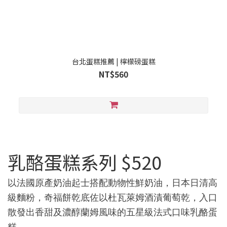
台北蛋糕推薦 | 檸檬磅蛋糕
NT$560
乳酪蛋糕系列 $520
以法國原產奶油起士搭配動物性鮮奶油，日本日清高
級麵粉，奇福餅乾底佐以杜瓦萊姆酒漬葡萄乾，入口
散發出香甜及濃醇蘭姆風味的五星級法式口味乳酪蛋