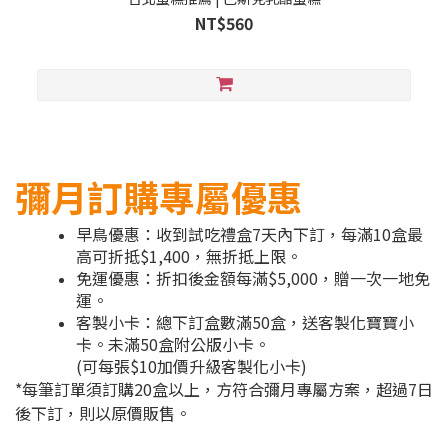
NT$560
彌月訂購專屬優惠
早鳥優惠：收到試吃禮盒7天內下訂，每滿10盒最
高可折抵$1,400，無折抵上限。
免運優惠：折扣後金額每滿$5,000，贈一次一地免
運。
客製小卡：總下訂盒數滿50盒，送客製化寶寶小
卡。未滿50盒附公版小卡。
(可每張$10加價升級客製化小卡)
*每筆訂單須訂購20盒以上，方符合彌月專屬方案，超過7日
後下訂，則以原價販售。