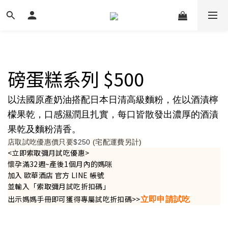
磅蛋糕系列 $500
以法國原產奶油搭配日本日清高級麵粉，佐以酒漬檸
檬果乾，口感濕潤且扎實，每口皆散發出濃厚的酒漬
果乾及麵粉清香。
店取試吃優惠價只要
$250
(宅配運費另計)
<立即索取彌月試吃優惠>
懷孕滿32週~產後1個月內的媽咪
加入 歐華酒店 官方 LINE 帳號
並輸入「索取彌月試吃折扣碼」
立即申請試吃
出示媽媽手冊即可獲得專屬試吃折扣碼>>