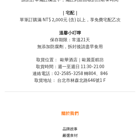
｜宅配｜
NT$ 2,000
(
)
單筆訂購滿
元
含
以上，享免費宅配乙次
溫馨小叮嚀
21
保存期限：常溫
天
無添加防腐劑，拆封後請盡早食用
取貨位置：
歐華酒店｜歐麗蛋糕坊
11:30-21:00
取貨時間：週一至週日
02-2585-3258
804
846
連絡電話：
轉
、
646
1 F
取貨地址：
台北市林森北路
號
關於我們
品牌故事
嚴選食材