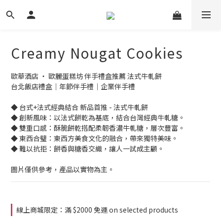
Creamy Nougat Cookies
歐華酒店 ‧ 歐麗蛋糕坊 伴手禮盒推薦 法式牛軋餅
台北飯店禮盒｜年節伴手禮｜企業伴手禮
◆ 台式+法式經典結合 新品首推 - 法式牛軋餅
◆ 創新風味：以法式餅乾為基底，結合台灣經典牛軋糖。
◆ 雙重口感：酥脆餅乾搭配柔韌香濃牛軋糖，層次豐富。
◆ 東西合璧：東西方美食文化的融合，帶來獨特美味。
◆ 難以抗拒：餅香與糖香交織，讓人一試成主顧。
圖片僅供參考，產品以實物為主。
線上商城限定：滿 $2000 免運 on selected products