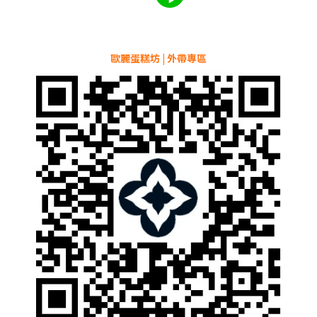
歐麗蛋糕坊 | 外帶專區