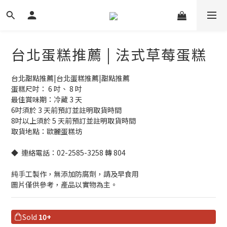
台北蛋糕推薦 | 法式草莓蛋糕
台北甜點推薦|台北蛋糕推薦|甜點推薦
蛋糕尺吋： 6 吋、 8 吋
最佳賞味期：冷藏 3 天
6吋須於 3 天前預訂並註明取貨時間
8吋以上須於 5 天前預訂並註明取貨時間
取貨地點：歐麗蛋糕坊
◆  連絡電話：02-2585-3258 轉 804
純手工製作，無添加防腐劑，請及早食用
圖片僅供參考，產品以實物為主。
Sold
10+