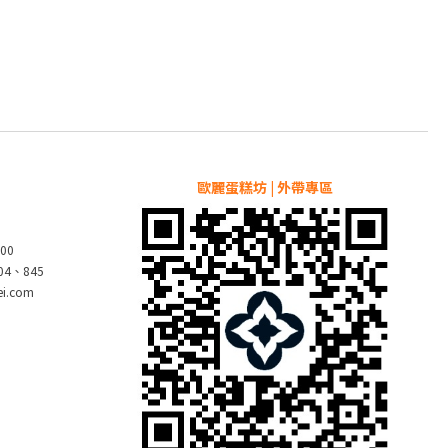
歐麗蛋糕坊 | 外帶專區
00
804、845
pei.com