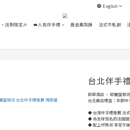
English
餐‧派對限定🎉
👑人氣伴手禮
黃金鳳梨酥
法式牛軋餅
台北伴手禮
歐華酒店 ‧ 歐麗蛋糕
台北飯店禮盒｜年節伴
◆ 台灣伴手禮推薦 法
◆ 為全球知名的法國國
◆ 配上杯熱茶 享受午