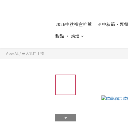
2026中秋禮盒推薦
🎉中秋節‧聚
甜點 ‧ 烘焙
View All
/
👑人氣伴手禮