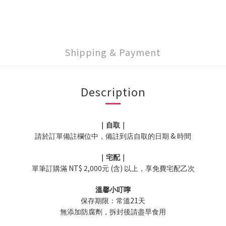
Shipping & Payment
Description
｜自取｜
&
請於訂單備註欄位中，備註到店自取的日期
時間
｜宅配｜
NT$ 2,000
(
)
單筆訂購滿
元
含
以上，享免費宅配乙次
溫馨小叮嚀
21
保存期限：常溫
天
無添加防腐劑，拆封後請盡早食用