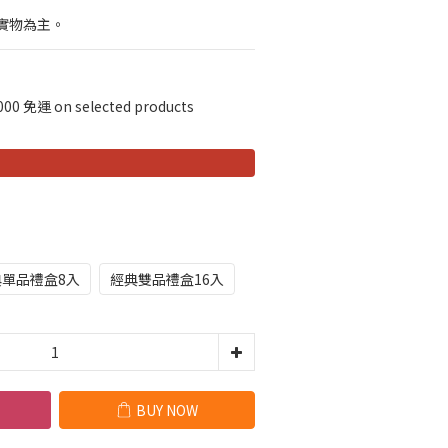
實物為主。
免運 on selected products
典單品禮盒8入
經典雙品禮盒16入
BUY NOW