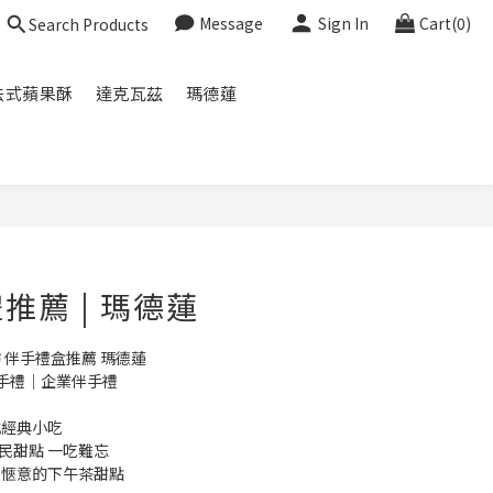
Message
Sign In
Cart(0)
Search Products
法式蘋果酥
達克瓦茲
瑪德蓮
BUY NOW
推薦 | 瑪德蓮
坊 伴手禮盒推薦 瑪德蓮
手禮｜企業伴手禮
式經典小吃
民甜點 一吃難忘
後愜意的下午茶甜點