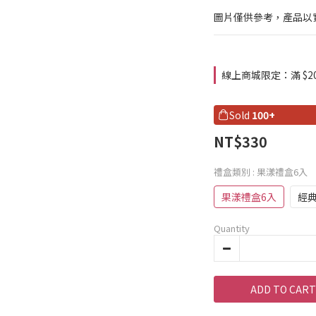
圖片僅供參考，產品以
線上商城限定：滿 $2000 
Sold
100+
NT$330
禮盒類別
: 果漾禮盒6入
果漾禮盒6入
經
Quantity
ADD TO CART