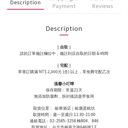
Description
Payment
Reviews
Description
｜自取｜
&
請於訂單備註欄位中，備註到店自取的日期
時間
｜宅配｜
NT$ 2,000
(
)
單筆訂購滿
元
含
以上，享免費宅配乙次
溫馨小叮嚀
21
保存期限：常溫
天
無添加防腐劑，拆封後請盡早食用
取貨位置：
歐華酒店｜歐麗蛋糕坊
11:30-21:00
取貨時間：週一至週日
02-2585-3258
804
846
連絡電話：
轉
、
646
1 F
取貨地址：
台北市林森北路
號