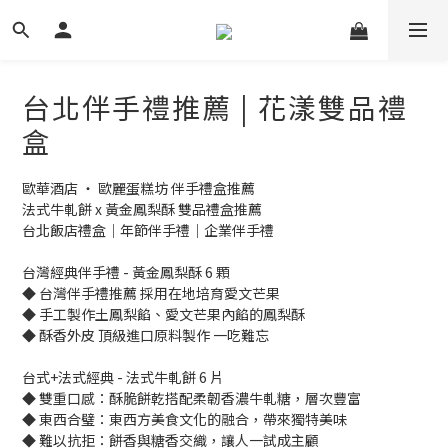
台北伴手禮推薦 | 花漾雙品禮
盒
歐華酒店 ‧ 歐麗蛋糕坊 伴手禮盒推薦
法式牛軋餅 x 黃金鳳梨酥 雙品禮盒推薦
台北飯店禮盒｜年節伴手禮｜企業伴手禮
台灣經典伴手禮 - 黃金鳳梨酥 6 顆
◆ 台灣伴手禮推薦 採用在地培育愛文芒果
◆ 手工製作土鳳梨餡、愛文芒果內餡的鳳梨酥
◆ 酥香外皮 頂級進口原料製作 一吃難忘
台式+法式經典 - 法式牛軋餅 6 片
◆ 雙重口感：酥脆餅乾搭配柔韌香濃牛軋糖，層次豐富
◆ 東西合璧：東西方美食文化的融合，帶來獨特美味
◆ 難以抗拒：餅香與糖香交織，讓人一試成主顧