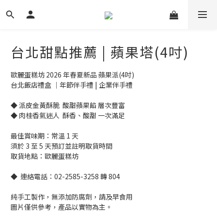
台北甜點推薦 | 蘋果塔(4吋)
歐麗蛋糕坊 2026 年春夏新品 蘋果派(4吋)
台北飯店禮盒 ｜年節伴手禮 | 企業伴手禮
◆ 派皮金黃酥脆  酸甜蘋果餡 層次豐富
◆ 肉桂香氣迷人  酥香、酸甜 一次滿足
最佳賞味期：常溫 1 天
須於 3 至 5 天預訂並註明取貨時間
取貨地點：歐麗蛋糕坊
◆  連絡電話：02-2585-3258 轉 804
純手工製作，無添加防腐劑，請及早食用
圖片僅供參考，產品以實物為主。