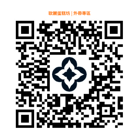
歐麗蛋糕坊 | 外帶專區