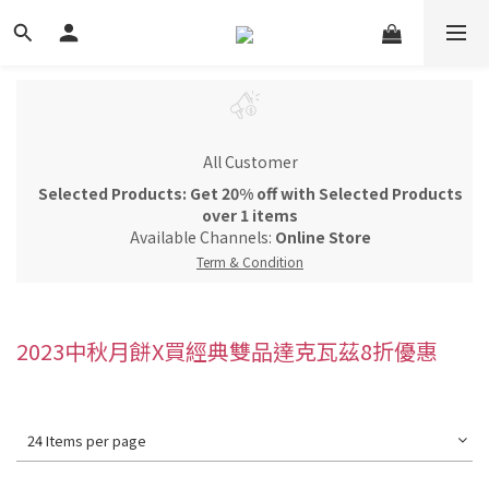
All Customer
Selected Products: Get 20% off with Selected Products
over 1 items
Available Channels:
Online Store
Term & Condition
2023中秋月餅X買經典雙品達克瓦茲8折優惠
24 Items per page