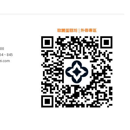
歐麗蛋糕坊 | 外帶專區
00
804、845
pei.com