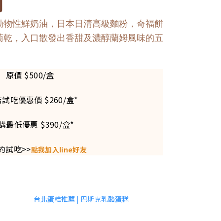
列
動物性鮮奶油，日本日清高級麵粉，奇福餅
萄乾，入口散發出香甜及濃醇蘭姆風味的五
原價 $500/盒
店試吃優惠價 $260/盒*
購最低優惠 $390/盒*
約試吃>>
點我加入line好友