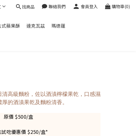
文
聯絡我們
會員登入
購物車(0)
找商品
法式蘋果酥
達克瓦茲
瑪德蓮
日清高級麵粉，佐以酒漬檸檬果乾，口感濕
濃厚的酒漬果乾及麵粉清香。
原價 $500/盒
店試吃優惠價 $250/盒*