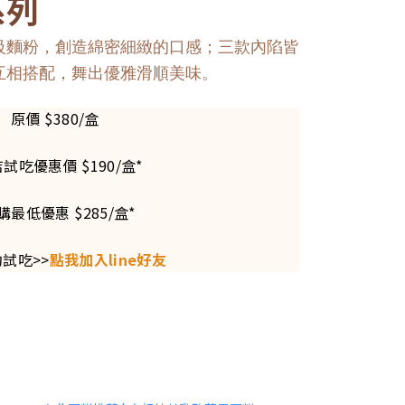
系列
級麵粉，創造綿密細緻的口感；三款內陷皆
互相搭配，舞出優雅滑順美味。
原價 $380/盒
店試吃優惠價 $190/盒*
購最低優惠 $285/盒*
試吃>>
點我加入line好友