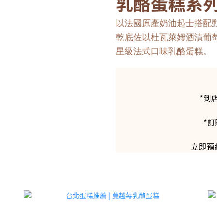
乳酪蛋糕系
以法國原產奶油起士搭配
乾底佐以杜瓦萊姆酒漬葡
星級法式口味乳酪蛋糕。
*到
*訂
立即預