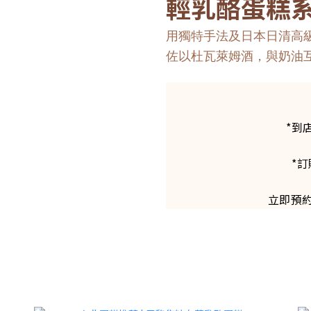
輕乳酪蛋糕
用獨特手法及日本日清高
佐以杜瓦萊姆酒，與奶油
*到
*訂
立即預約