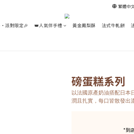
繁體中
餐‧派對限定🎉
👑人氣伴手禮
黃金鳳梨酥
法式牛軋餅
磅蛋糕系列
以法國原產奶油搭配日本
潤且扎實，每口皆散發出
*到