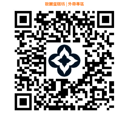
歐麗蛋糕坊 | 外帶專區