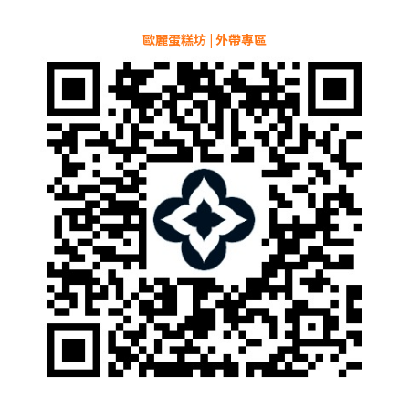
歐麗蛋糕坊 | 外帶專區