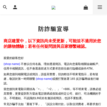
防詐騙宣導
商店建置中，以下資訊尚未受更新，可能並不適用於您
的購物體驗；若有任何疑問請與店家聯繫確認。
親愛的顧客您好
{shop name}
不會以任何名義、理由透過簡訊、電話向您索取相關金融帳戶、
信用卡相關資訊，也不會透過前述方式要求您前往銀行臨櫃或操作ATM。
如果您接到相關電話或簡訊，請提高警覺，切勿輕信不明來電指示，若有疑
慮，敬請於第一時間聯繫
{shop name}
或撥打警政署 165 反詐騙專線進行確
認。
當您接到來電顯示開頭為「+」、「+2」、」「+886」等不明來電，請務必提
高警覺，更要提防對方竄改電話號碼或假裝成特定公司、銀行、司法機關的手
法。不明連結、不認識的LINE好友邀請或簡訊，也請不要點選。
常見詐騙手法如「重複下單」、「誤設分期付款」以取信消費者，再要求進行