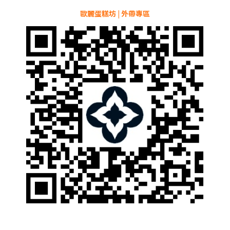
歐麗蛋糕坊 | 外帶專區