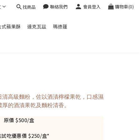
文
聯絡我們
會員登入
購物車(0)
找商品
法式蘋果酥
達克瓦茲
瑪德蓮
日清高級麵粉，佐以酒漬檸檬果乾，口感濕
濃厚的酒漬果乾及麵粉清香。
原價 $500/盒
店試吃優惠價 $250/盒*