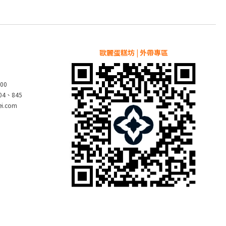
歐麗蛋糕坊 | 外帶專區
00
804、845
pei.com