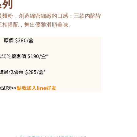
系列
級麵粉，創造綿密細緻的口感；三款內陷皆
互相搭配，舞出優雅滑順美味。
原價 $380/盒
店試吃優惠價 $190/盒*
購最低優惠 $285/盒*
試吃>>
點我加入line好友