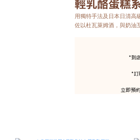
輕乳酪蛋糕
用獨特手法及日本日清高
佐以杜瓦萊姆酒，與奶油
*到
*訂
立即預約