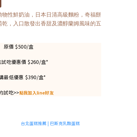
列
動物性鮮奶油，日本日清高級麵粉，奇福餅
萄乾，入口散發出香甜及濃醇蘭姆風味的五
原價 $500/盒
店試吃優惠價 $260/盒*
購最低優惠 $390/盒*
約試吃>>
點我加入line好友