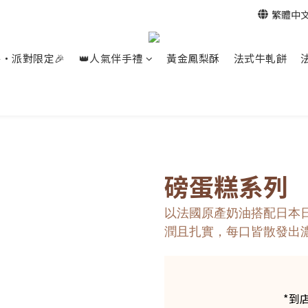
繁體中
餐‧派對限定🎉
👑人氣伴手禮
黃金鳳梨酥
法式牛軋餅
磅蛋糕系列
以法國原產奶油搭配日本
潤且扎實，每口皆散發出
*到