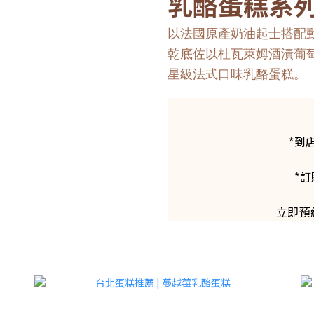
乳酪蛋糕系
以法國原產奶油起士搭配
乾底佐以杜瓦萊姆酒漬葡
星級法式口味乳酪蛋糕。
*到
*訂
立即預