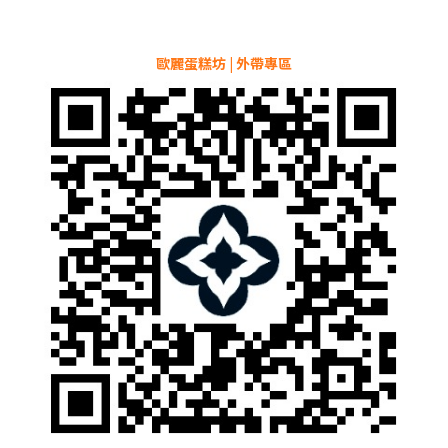
歐麗蛋糕坊 | 外帶專區