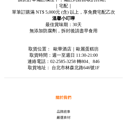
｜宅配｜
單筆訂購滿
NT$ 5,000
元
(
含
)
以上，享免費宅配乙次
溫馨小叮嚀
最佳賞味期：
30
天
無添加防腐劑，拆封後請盡早食用
取貨位置：
歐華酒店｜歐麗蛋糕坊
取貨時間：週一至週日
11:30-21:00
連絡電話：
02-2585-3258
轉
804
、
846
取貨地址：
台北市林森北路
646
號
1F
關於我們
品牌故事
嚴選食材