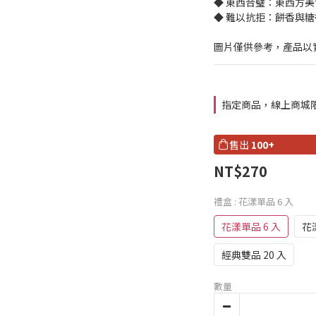
◆ 東西合璧：東西方
◆ 難以抗拒：餅香與
圖片僅供參考，產品以
指定商品，線上商城限定
售出
100+
NT$270
禮盒
: 花漾單品 6 入
花漾單品 6 入
花
經典雙品 20 入
數量