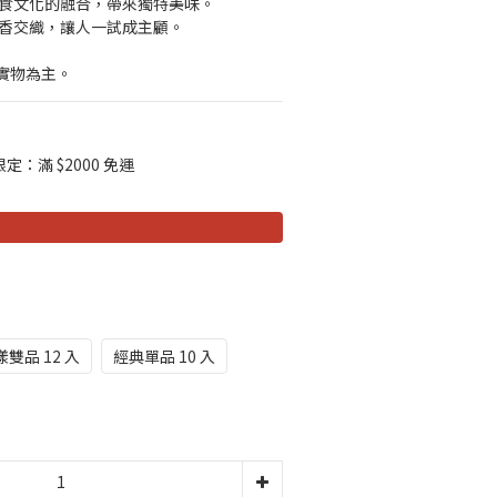
美食文化的融合，帶來獨特美味。
糖香交織，讓人一試成主顧。
實物為主。
：滿 $2000 免運
漾雙品 12 入
經典單品 10 入