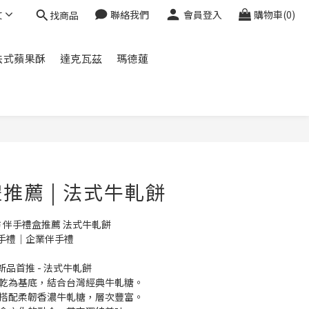
文
聯絡我們
會員登入
購物車(0)
找商品
法式蘋果酥
達克瓦茲
瑪德蓮
立即購買
推薦 | 法式牛軋餅
坊 伴手禮盒推薦 法式牛軋餅
手禮｜企業伴手禮
新品首推 - 法式牛軋餅
餅乾為基底，結合台灣經典牛軋糖。
乾搭配柔韌香濃牛軋糖，層次豐富。