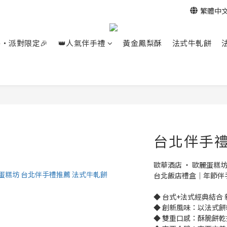
繁體中
餐‧派對限定🎉
👑人氣伴手禮
黃金鳳梨酥
法式牛軋餅
台北伴手禮
歐華酒店 ‧ 歐麗蛋糕
台北飯店禮盒｜年節伴
◆ 台式+法式經典結合 
◆ 創新風味：以法式
◆ 雙重口感：酥脆餅