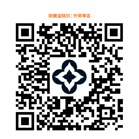
歐麗蛋糕坊 | 外帶專區