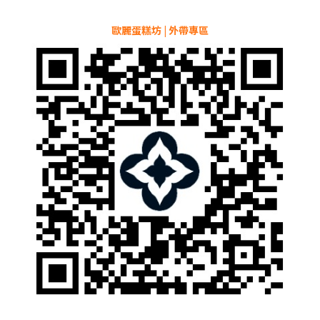
歐麗蛋糕坊 | 外帶專區