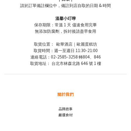
&
請於訂單備註欄位中，備註到店自取的日期
時間
溫馨小叮嚀
1
保存期限：常溫
天 儘速食用完畢
無添加防腐劑，拆封後請盡早食用
取貨位置：
歐華酒店｜歐麗蛋糕坊
11:30-21:00
取貨時間：週一至週日
02-2585-3258
804
846
連絡電話：
轉
、
646
1
取貨地址：
台北市林森北路
號
樓
關於我們
品牌故事
嚴選食材