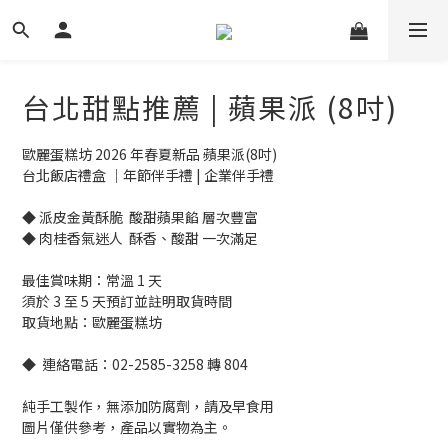
台北甜點推薦 | 蘋果派 (8吋)
歐麗蛋糕坊 2026 年春夏新品 蘋果派(8吋)
台北飯店禮盒 ｜年節伴手禮 | 企業伴手禮
◆ 派皮金黃酥脆  酸甜蘋果餡 層次豐富
◆ 肉桂香氣迷人  酥香、酸甜 一次滿足
最佳賞味期：常溫 1 天
須於 3 至 5 天預訂並註明取貨時間
取貨地點：歐麗蛋糕坊
◆  連絡電話：02-2585-3258 轉 804
純手工製作，無添加防腐劑，請及早食用
圖片僅供參考，產品以實物為主。