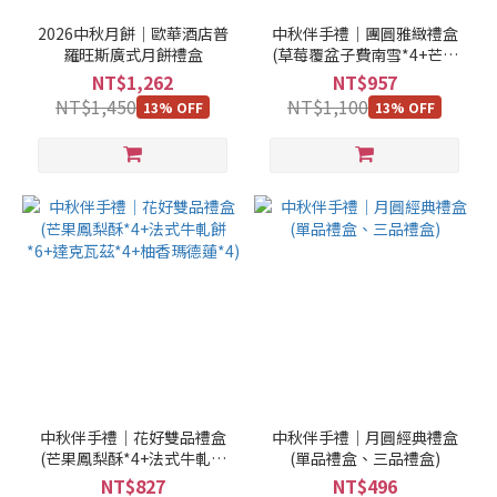
2026中秋月餅｜歐華酒店普
中秋伴手禮｜團圓雅緻禮盒
羅旺斯廣式月餅禮盒
(草莓覆盆子費南雪*4+芒果
鳳梨酥*4+巧克力餅乾*5+法
NT$1,262
NT$957
式牛軋餅*4)
NT$1,450
NT$1,100
13% OFF
13% OFF
中秋伴手禮｜花好雙品禮盒
中秋伴手禮｜月圓經典禮盒
(芒果鳳梨酥*4+法式牛軋餅
(單品禮盒、三品禮盒)
*6+達克瓦茲*4+柚香瑪德蓮
NT$827
NT$496