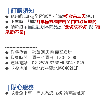
｜訂購須知｜
選用約
1.8kg
全雞調理，請於
提貨前三天
預訂
◆
下單時，請於
訂單備註欄註明至門市取貨時間
◆
請於訂單
◆
備註註明本商品是
[要切或不切]
跟
[頭
尾留/不留]
----------------------
◆
取餐位置：歐華酒店 歐麗蛋糕坊
11:30-18:00
◆
取餐時間：週一至週日
02-2585-3258
轉
804
、
845
◆
連絡電話：
646
1F
◆
取餐地址：台北市林森北路
號
｜貼心服務｜
(
)
◆
取餐免下車，專人為您服務
請電話通知