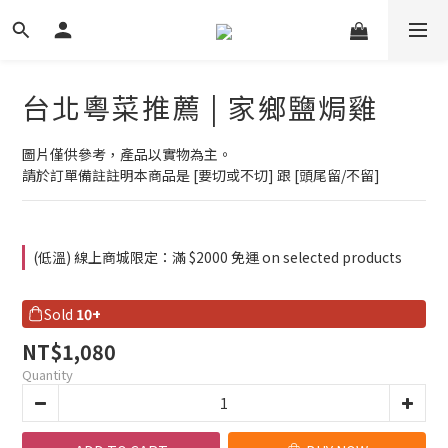
台北粵菜推薦 | 家鄉鹽焗雞
圖片僅供參考，產品以實物為主。
請於訂單備註註明本商品是 [要切或不切] 跟 [頭尾留/不留]
(低溫) 線上商城限定：滿 $2000 免運 on selected products
Sold
10+
NT$1,080
Quantity