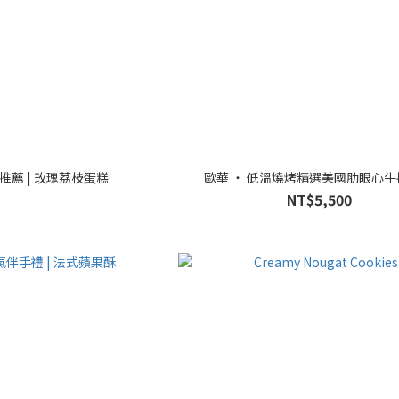
推薦 | 玫瑰荔枝蛋糕
歐華 ‧ 低溫燒烤精選美國肋眼心
NT$5,500