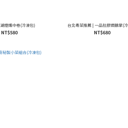
⭐澎湖煙燻中卷(冷凍包)
台北粵菜推薦 | 一品肚膠燜鵝掌(冷
NT$580
NT$680