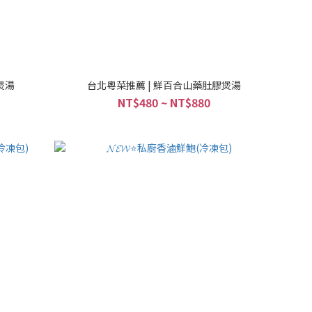
煲湯
台北粵菜推薦 | 鮮百合山藥肚膠煲湯
NT$480 ~ NT$880