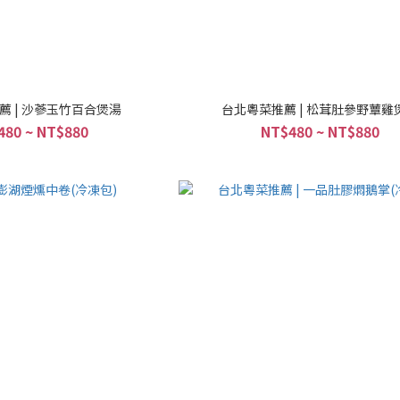
薦 | 沙蔘玉竹百合煲湯
台北粵菜推薦 | 松茸肚參野蕈雞
480 ~ NT$880
NT$480 ~ NT$880