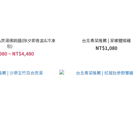
吉品煲湯佛跳牆(除夕即食盅&冷凍
台北粵菜推薦 | 家鄉鹽焗雞
包)
NT$1,080
980 ~ NT$4,480