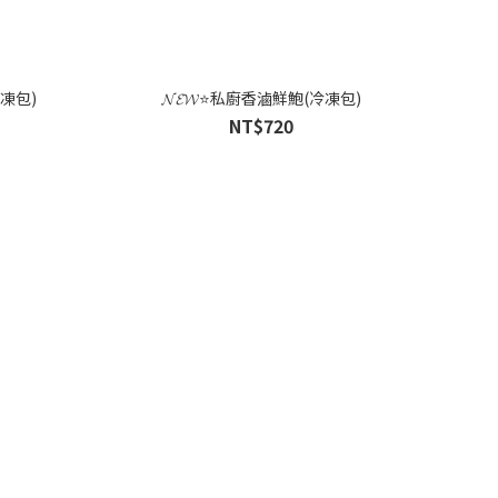
凍包)
𝓝𝓔𝓦⭐私廚香滷鮮鮑(冷凍包)
NT$720