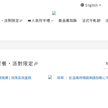
English
餐‧派對限定🎉
👑人氣伴手禮
黃金鳳梨酥
法式牛軋餅
聚餐‧派對限定🎉