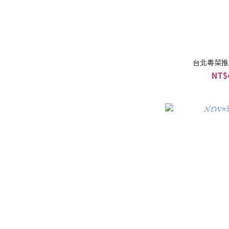
台北粵菜推
NT$