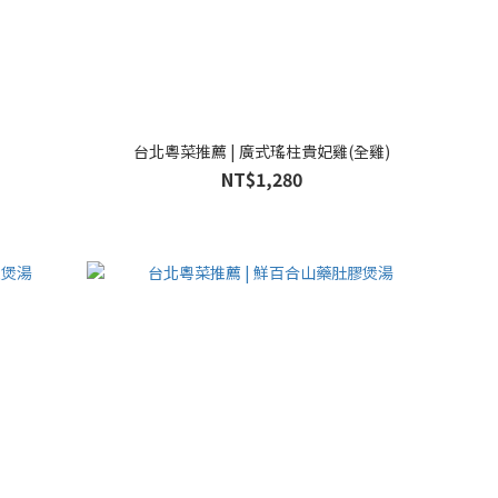
台北粵菜推薦 | 廣式瑤柱貴妃雞(全雞)
NT$1,280