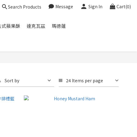
Message
Sign In
Cart(0)
Search Products
法式蘋果酥
達克瓦茲
瑪德蓮
Sort by
24 Items per page