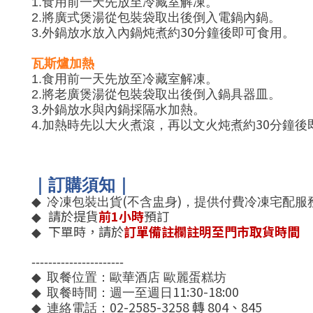
1.
食用前一天先放至冷藏室解凍。
2.
將廣式煲湯從包裝袋取出後倒入電鍋內鍋。
30
3.
外鍋放水放入內鍋炖煮約
分鐘後即可食用。
瓦斯爐加熱
1.
食用前一天先放至冷藏室解凍。
2.
將老廣煲湯從包裝袋取出後倒入鍋具器皿。
3.
外鍋放水與內鍋採隔水加熱。
30
4.
加熱時先以大火煮滾，再以文火炖煮約
分鐘後
｜訂購須知｜
(
)
◆
冷凍包裝出貨
不含盅身
，提供付費冷凍宅配服
請於提貨
前
1
小時
預訂
◆
下單時，請於
訂單備註欄註明至門市取貨時間
◆
----------------------
◆
取餐位置：歐華酒店 歐麗蛋糕坊
11:30-18:00
◆
取餐時間：週一至週日
02-2585-3258
轉
804
、
845
◆
連絡電話：