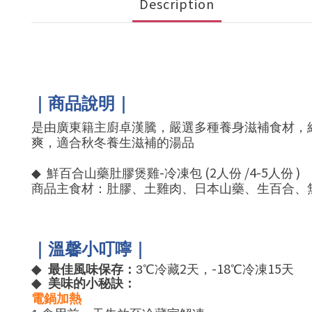
Description
｜商品說明｜
是由廣東籍主廚卓漢騰，嚴選多種養身滋補食材，
爽，適合秋冬養生滋補的湯品
-
(2
/4-5
)
◆
鮮百合山藥肚膠煲雞
冷凍包
人份
人份
商品主食材：肚膠、土雞肉、日本山藥、生百合、
｜溫馨小叮嚀｜
2
-18
15
◆
最佳風味保存：
3
℃冷藏
天，
℃冷凍
天
◆
美味的小秘訣：
電鍋加熱