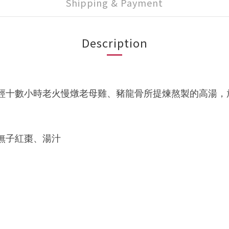
Shipping & Payment
Description
經十數小時老火慢燉老母雞、豬龍骨所提煉熬製的高湯，
無子紅棗、湯汁