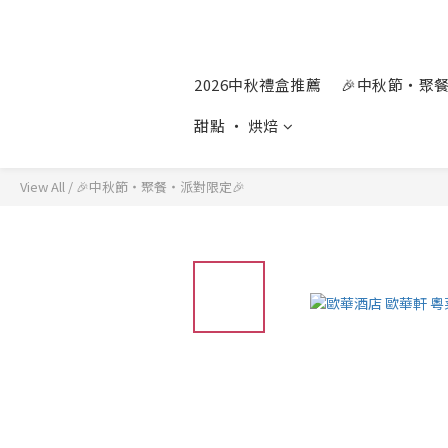
2026中秋禮盒推薦
🎉中秋節‧聚
甜點 ‧ 烘焙
View All
/
🎉中秋節‧聚餐‧派對限定🎉