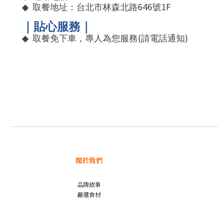
646
1F
◆
取餐地址：台北市林森北路
號
｜貼心服務｜
(
)
◆
取餐免下車，專人為您服務
請電話通知
關於我們
品牌故事
嚴選食材