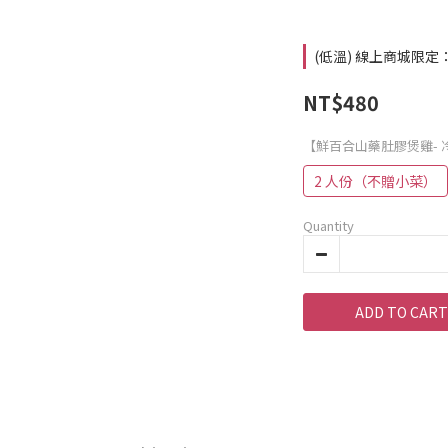
(低溫) 線上商城限定：滿 $
NT$480
【鮮百合山藥肚膠煲雞- 
2 人份（不贈小菜）
Quantity
ADD TO CART