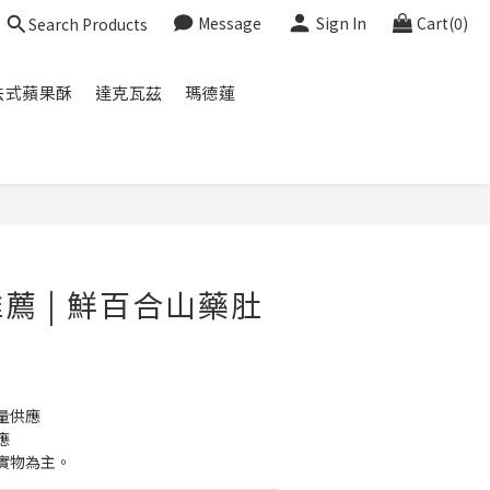
Message
Sign In
Cart(0)
Search Products
法式蘋果酥
達克瓦茲
瑪德蓮
BUY NOW
薦 | 鮮百合山藥肚
量供應
應
實物為主。