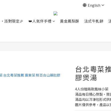
English
餐‧派對限定🎉
👑人氣伴手禮
黃金鳳梨酥
法式牛軋餅
台北粵菜推
膠煲湯
4人份贈兩款風味小菜
湯品每日精心熬製，限
湯品均以冷凍包形式供
圖片僅供參考，產品以