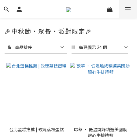
🎉中秋節‧聚餐‧派對限定🎉
商品排序
每頁顯示 24 個
台北蛋糕推薦 | 玫瑰荔枝蛋糕
歐華 ‧ 低溫燒烤精選美國肋
眼心牛排禮籃