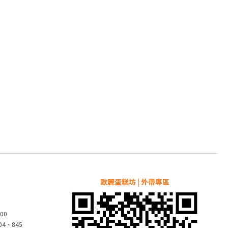
歐麗蛋糕坊 | 外帶專區
00
804、845